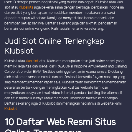
user ID dengan proses registrasi yang mudah dan cepat. Klubslot atau klub
slot atau
Klubslots
juga bekerja sama dengan berbagai perbankan indonesia
dan ewallet yang bertujuan memudahkan member melakukan transaksi
deposit maupun withdraw. Kami juga menyediakan bonus menarik dan
berlimpah setiap harinya. Daftar sekarang juga dan nikmati pengalaman
bermain judi online yang unik. Raih hadiah menariknya sekarang.
Judi Slot Online Terlengkap
Klubslot
Klubslot atau
klub slot
atau Klubslots merupakan situs judi online resmi yang
memiliki legalitas dan lisensi dari PAGCOR (Philippine Amusement and Gaming
Corporation) dan BMM Testlabs sehingga terjamin keamanannya. Didukung
oleh customer service ramah dan profesional tersedia 24 jam nonstop yang
siap membantu member kapan saja. Klubslot telah berkomitmen memberikan
pelayanan terbaik dengan meningkatkan kualitas website kami dan
menyediakan pelayanan lewat video tutorial, panduan betting, link alternatif
dan fitur menarik lainnya untuk membantu member meraih kemenangan.
Daftar sekarang juga di Klubslot dan menangkan hadiahnya di website kami
Klubslot
10 Daftar Web Resmi Situs