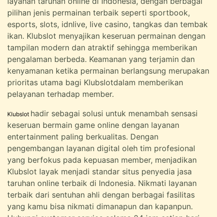
layanan taruhan online di Indonesia, dengan berbagai
pilihan jenis permainan terbaik seperti sportbook,
esports, slots, idnlive, live casino, tangkas dan tembak
ikan. Klubslot menyajikan keseruan permainan dengan
tampilan modern dan atraktif sehingga memberikan
pengalaman berbeda. Keamanan yang terjamin dan
kenyamanan ketika permainan berlangsung merupakan
prioritas utama bagi Klubslotdalam memberikan
pelayanan terhadap member.
hadir sebagai solusi untuk menambah sensasi
Klubslot
keseruan bermain game online dengan layanan
entertainment paling berkualitas. Dengan
pengembangan layanan digital oleh tim profesional
yang berfokus pada kepuasan member, menjadikan
Klubslot layak menjadi standar situs penyedia jasa
taruhan online terbaik di Indonesia. Nikmati layanan
terbaik dari sentuhan ahli dengan berbagai fasilitas
yang kamu bisa nikmati dimanapun dan kapanpun.