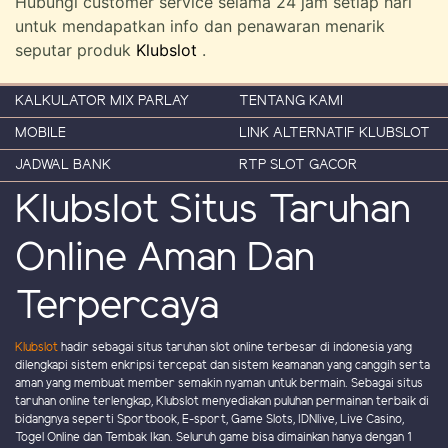
Hubungi customer service selama 24 jam setiap hari
untuk mendapatkan info dan penawaran menarik
seputar produk
Klubslot
.
KALKULATOR MIX PARLAY
TENTANG KAMI
MOBILE
LINK ALTERNATIF KLUBSLOT
JADWAL BANK
RTP SLOT GACOR
Klubslot Situs Taruhan
Online Aman Dan
Terpercaya
Klubslot
hadir sebagai situs taruhan slot online terbesar di indonesia yang
dilengkapi sistem enkripsi tercepat dan sistem keamanan yang canggih serta
aman yang membuat member semakin nyaman untuk bermain. Sebagai situs
taruhan online terlengkap, Klubslot menyediakan puluhan permainan terbaik di
bidangnya seperti Sportbook, E-sport, Game Slots, IDNlive, Live Casino,
Togel Online dan Tembak Ikan. Seluruh game bisa dimainkan hanya dengan 1