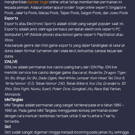
menghentikan
bandar togel
online untuk tetap memberikan permainan ini
kepada pemain. Adapun beberapa provider togel online seperti Singapore
Pools, Jakarta Pools, Macau Pools, Taipei Pools, Saigon Pools, dan Jowo Pools.
Esports
Esports atau Electronic Sports adalah istilah yang sangat populer saat ini.
Esports adalah jenis olahraga berbasis peralatan elektronik seperti PC
(komputer), HP (Mobile phone) atau konsol game seperti PlayStation atau
Xbox.
Ada banyak genre dan titel game esports yang dipertandingkan di seluruh
dunia dalam format turnamen dari skala kecil, komunitas sampai kejuaraan
dunia.
IDNLIVE
IDNLive adalah permainan live casino paling baru dari IDN Play. IDN live
memiliki service live casino dengan game
Baccarat, Roulette, Dragon Tiger,
Sic Bo, Bingo Sic Bo, Dadu Oglok, Red White, Lempar Koin Head Tail, Dice 6,
Terka Nomor 12 D, Tebak Nomor 24D, Tebak Billiard, Xoc Dia, Grandprix, 3D
Shio, Shio Fight, Niuniu, Suwit, Poker Dice, Gongball Jitu, Race Ball, Fantan,
Monopoly.
MMTangkas
MM Tangkas adalah permainan yang sangat terkenal pada era tahun 1980 –
1990 an. Pada game MM Tangkas menggunkan konsep permainan poker
dengan cara mencari kombinasi terbaik untuk 5 kartu antara 7 kartu
tersedia.
Slot
Slot sudah sangat digemari hingga menjadi booming pada jaman itu, sehingga