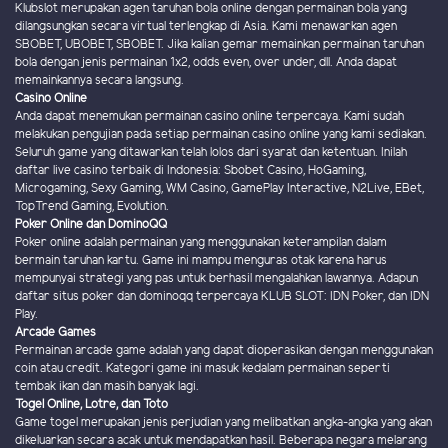
Klubslot merupakan agen taruhan bola online dengan permainan bola yang
dilangsungkan secara virtual terlengkap di Asia. Kami menawarkan agen
SBOBET, UBOBET, SBOBET. Jika kalian gemar memainkan permainan taruhan
bola dengan jenis permainan 1x2, odds even, over under, dll. Anda dapat
memainkannya secara langsung.
Casino Online
Anda dapat menemukan permainan casino online terpercaya. Kami sudah
melakukan pengujian pada setiap permainan casino online yang kami sediakan.
Seluruh game yang ditawarkan telah lolos dari syarat dan ketentuan. Inilah
daftar live casino terbaik di Indonesia: Sbobet Casino, HoGaming,
Microgaming, Sexy Gaming, WM Casino, GamePlay Interactive, N2Live, EBet,
TopTrend Gaming, Evolution.
Poker Online dan DominoQQ
Poker online adalah permainan yang menggunakan keterampilan dalam
bermain taruhan kartu. Game ini mampu menguras otak karena harus
mempunyai strategi yang pas untuk berhasil mengalahkan lawannya. Adapun
daftar situs poker dan dominoqq terpercaya KLUB SLOT: IDN Poker, dan IDN
Play.
Arcade Games
Permainan arcade game adalah yang dapat dioperasikan dengan menggunakan
coin atau credit. Kategori game ini masuk kedalam permainan seperti
tembak ikan dan masih banyak lagi.
Togel Online, Lotre, dan Toto
Game togel merupakan jenis perjudian yang melibatkan angka-angka yang akan
dikeluarkan secara acak untuk mendapatkan hasil. Beberapa negara melarang