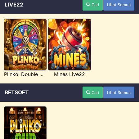
LIVE22
Cari
Lihat Semua
Plinko: Double Wheel Live22
Mines Live22
BETSOFT
Cari
Lihat Semua