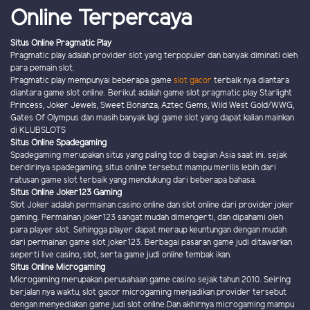
Online Terpercaya
Situs Online Pragmatic Play
Pragmatic play adalah provider slot yang terpopuler dan banyak diminati oleh
para pemain slot.
Pragmatic play mempunyai beberapa game
slot gacor
terbaik nya diantara
diantara game slot online. Berikut adalah game slot pragmatic play Starlight
Princess, Joker Jewels, Sweet Bonanza, Aztec Gems, Wild West Gold/WWG,
Gates Of Olympus dan masih banyak lagi game slot yang dapat kalian mainkan
di KLUBSLOTS
Situs Online Spadegaming
Spadegaming merupakan situs yang paling top di bagian Asia saat ini. sejak
berdirinya spadegaming, situs online tersebut mampu merilis lebih dari
ratusan game slot terbaik yang mendukung dari beberapa bahasa.
Situs Online Joker123 Gaming
Slot Joker adalah permainan casino online dan slot online dari provider joker
gaming. Permainan joker123 sangat mudah dimengerti, dan dipahami oleh
para player slot. Sehingga player dapat meraup keuntungan dengan mudah
dari permainan game slot joker123. Berbagai pasaran game judi ditawarkan
seperti live casino, slot, serta game judi online tembak ikan.
Situs Online Microgaming
Microgaming merupakan perusahaan game casino sejak tahun 2010. Seiring
berjalan nya waktu, slot gacor microgaming menjadikan provider tersebut
dengan menyediakan game judi slot online.Dan akhirnya microgaming mampu