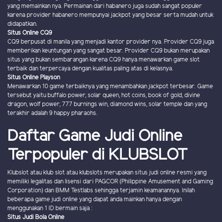
yang memainkan nya. Permainan dari habanero juga sudah sangat populer
karena provider habanero mempunyai jackpot yang besar serta mudah untuk
didapatkan.
Situs Online CQ9
CQ9 berpusat di manila yang menjadi kantor provider nya. Provider CQ9 juga
memberikan keuntungan yang sangat besar. Provider CQ9 bukan merupakan
situs yang bukan sembarangan karena CQ9 hanya menawarkan game slot
terbaik dan terpercaya dengan kualitas paling atas di kelasnya.
Situs Online Playson
Menawarkan 10 game terbaiknya yang menambahkan jackpot terbesar. Game
tersebut yaitu buffalo power, solar queen, hot coins, book of gold, divine
dragon, wolf power, 777 burnings win, diamond wins, solar temple dan yang
terakhir adalah 9 happy pharaohs.
Daftar Game Judi Online
Terpopuler di KLUBSLOT
Klubslot atau klub slot atau klubslots merupakan situs judi online resmi yang
memiliki legalitas dan lisensi dari PAGCOR (Philippine Amusement and Gaming
Corporation) dan BMM Testlabs sehingga terjamin keamanannya. Inilah
beberapa game judi online yang dapat anda mainkan hanya dengan
menggunakan 1 ID bermain saja :
Situs Judi Bola Online