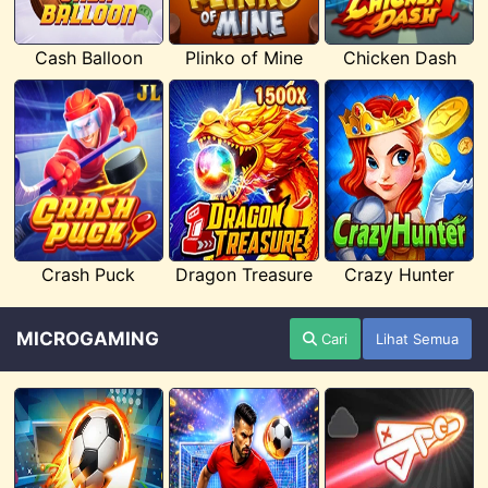
Cash Balloon
Plinko of Mine
Chicken Dash
Crash Puck
Dragon Treasure
Crazy Hunter
MICROGAMING
Cari
Lihat Semua