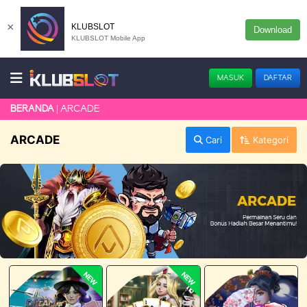
×
KLUBSLOT
Download
KLUBSLOT Mobile App
MASUK
DAFTAR
ARCADE
BERANDA
ARCADE
Cari
Kategori
NEW
NEW