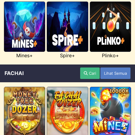
Mines+
Spire+
Plinko+
FACHAI
Cari
Lihat Semua