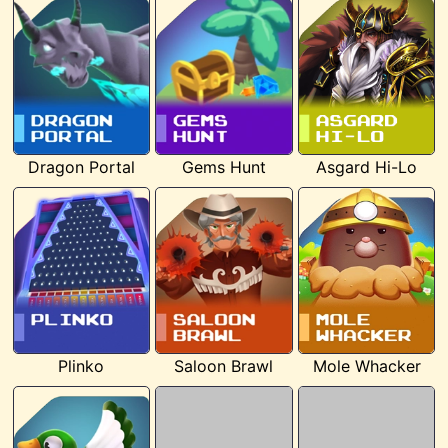
Dragon Portal
Gems Hunt
Asgard Hi-Lo
Plinko
Saloon Brawl
Mole Whacker