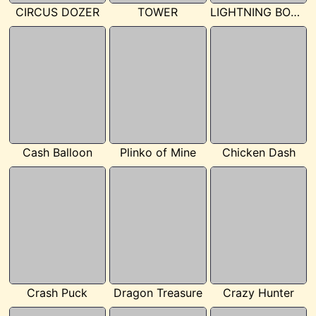
CIRCUS DOZER
TOWER
LIGHTNING BOMB
Cash Balloon
Plinko of Mine
Chicken Dash
Crash Puck
Dragon Treasure
Crazy Hunter