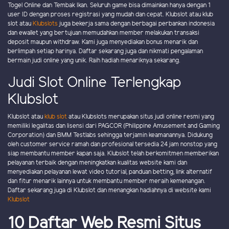
Togel Online dan Tembak Ikan. Seluruh game bisa dimainkan hanya dengan 1
user ID dengan proses registrasi yang mudah dan cepat. Klubslot atau klub
slot atau
Klubslots
juga bekerja sama dengan berbagai perbankan indonesia
dan ewallet yang bertujuan memudahkan member melakukan transaksi
deposit maupun withdraw. Kami juga menyediakan bonus menarik dan
berlimpah setiap harinya. Daftar sekarang juga dan nikmati pengalaman
bermain judi online yang unik. Raih hadiah menariknya sekarang.
Judi Slot Online Terlengkap
Klubslot
Klubslot atau
klub slot
atau Klubslots merupakan situs judi online resmi yang
memiliki legalitas dan lisensi dari PAGCOR (Philippine Amusement and Gaming
Corporation) dan BMM Testlabs sehingga terjamin keamanannya. Didukung
oleh customer service ramah dan profesional tersedia 24 jam nonstop yang
siap membantu member kapan saja. Klubslot telah berkomitmen memberikan
pelayanan terbaik dengan meningkatkan kualitas website kami dan
menyediakan pelayanan lewat video tutorial, panduan betting, link alternatif
dan fitur menarik lainnya untuk membantu member meraih kemenangan.
Daftar sekarang juga di Klubslot dan menangkan hadiahnya di website kami
Klubslot
10 Daftar Web Resmi Situs