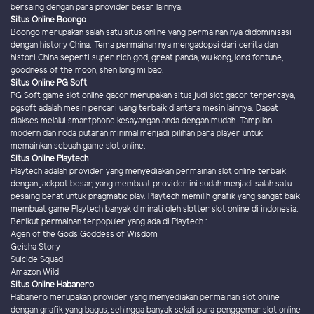
bersaing dengan para provider besar lainnya.
Situs Online Boongo
Boongo merupakan salah satu situs online yang permainan nya didominisasi
dengan history China. Tema permainan nya mengadopsi dari cerita dan
histori China seperti super rich god, great panda, wu kong, lord fortune,
goodness of the moon, shen long mi bao.
Situs Online PG Soft
PG Soft game slot online gacor merupakan situs judi slot gacor terpercaya,
pgsoft adalah mesin pencari uang terbaik diantara mesin lainnya. Dapat
diakses melalui smartphone kesayangan anda dengan mudah. Tampilan
modern dan roda putaran minimal menjadi pilihan para player untuk
memainkan sebuah game slot online.
Situs Online Playtech
Playtech adalah provider yang menyediakan permainan slot online terbaik
dengan jackpot besar, yang membuat provider ini sudah menjadi salah satu
pesaing berat untuk pragmatic play. Playtech memilih grafik yang sangat baik
membuat game Playtech banyak diminati oleh slotter slot online di indonesia.
Berikut permainan terpopuler yang ada di Playtech :
Agen of the Gods Goddess of Wisdom
Geisha Story
Suicide Squad
Amazon Wild
Situs Online Habanero
Habanero merupakan provider yang menyediakan permainan slot online
dengan grafik yang bagus, sehingga banyak sekali para penggemar slot online