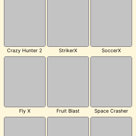
Crazy Hunter 2
StrikerX
SoccerX
Fly X
Fruit Blast
Space Crasher