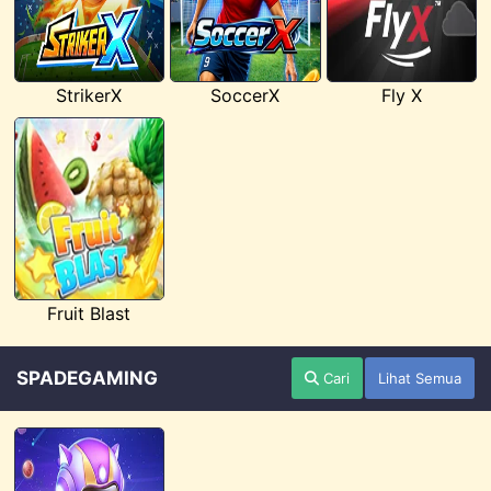
StrikerX
SoccerX
Fly X
Fruit Blast
SPADEGAMING
Cari
Lihat Semua