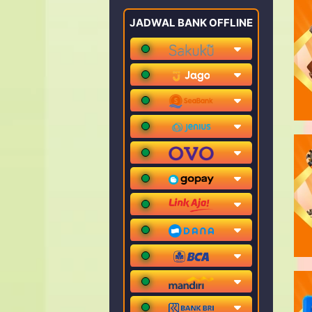
JADWAL BANK OFFLINE