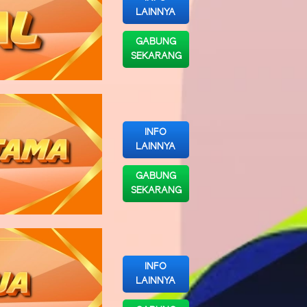
LAINNYA
GABUNG
SEKARANG
INFO
LAINNYA
GABUNG
SEKARANG
INFO
LAINNYA