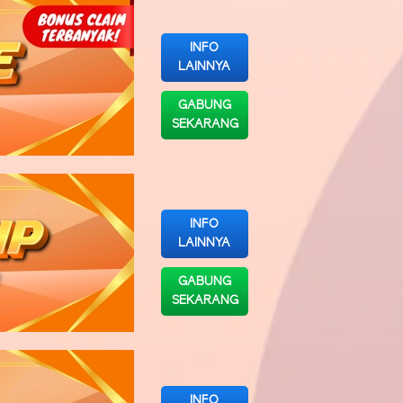
INFO
LAINNYA
GABUNG
SEKARANG
INFO
LAINNYA
GABUNG
SEKARANG
INFO