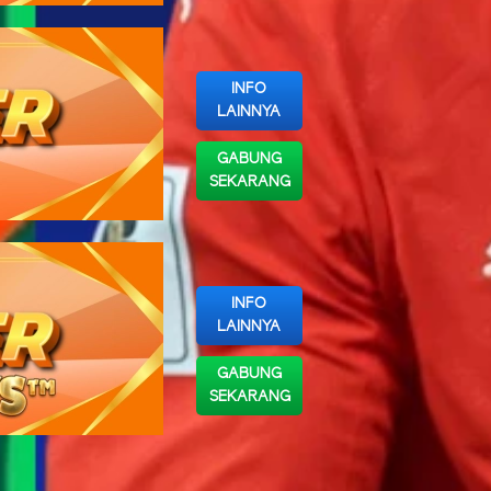
INFO
LAINNYA
GABUNG
SEKARANG
INFO
LAINNYA
GABUNG
SEKARANG